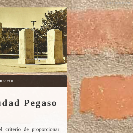
Log in
|
Sitemagic CMS
ntacto
udad Pegaso
 criterio de proporcionar