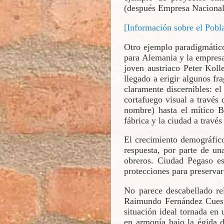
(después Empresa Nacional
[Información sobre el Pob
Otro ejemplo paradigmático
para Alemania y la empresa 
joven austriaco Peter Koll
llegado a erigir algunos fr
claramente discernibles: el
cortafuego visual a través 
nombre) hasta el mítico Bo
fábrica y la ciudad a través 
El crecimiento demográfic
respuesta, por parte de u
obreros. Ciudad Pegaso es
protecciones para preservar
No parece descabellado rel
Raimundo Fernández Cuesta
situación ideal tornada en
en armonía bajo la égida d