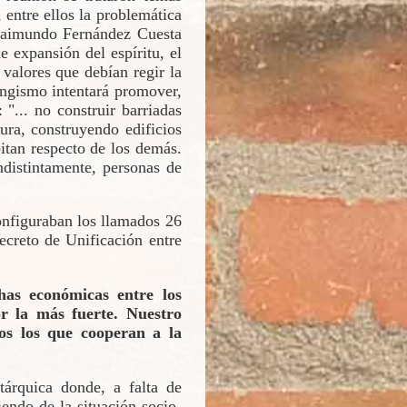
 entre ellos la problemática
a Raimundo Fernández Cuesta
e expansión del espíritu, el
valores que debían regir la
angismo intentará promover,
: "... no construir barriadas
tura, construyendo edificios
bitan respecto de los demás.
ndistintamente, personas de
configuraban los llamados 26
ecreto de Unificación entre
chas económicas entre los
or la más fuerte. Nuestro
os los que cooperan a la
árquica donde, a falta de
endo de la situación socio-