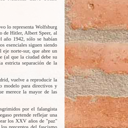
ovo lo representa Wolfsburg
 de Hitler, Albert Speer, al
el año 1942, sólo se habían
gos esenciales siguen siendo
l eje norte-sur, que abre un
te (al que la ciudad debe su
a estricta separación de la
id, vuelve a reproducir la
o modelo para directivos y
que merece la mayor de las
sgrimidos por el falangista
gaso pretende reflejar una
ebrar los XXV años de "paz"
 los preceptos del fascismo