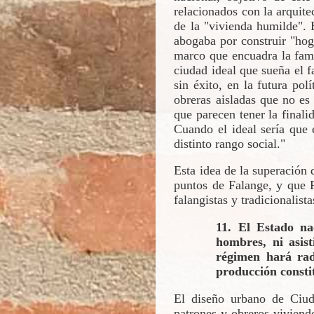
relacionados con la arquite
de la "vivienda humilde". 
abogaba por construir "hoga
marco que encuadra la fami
ciudad ideal que sueña el 
sin éxito, en la futura polí
obreras aisladas que no es 
que parecen tener la finali
Cuando el ideal sería que 
distinto rango social."
Esta idea de la superación 
puntos de Falange, y que F
falangistas y tradicionalist
11. El Estado nac
hombres, ni asis
régimen hará rad
producción consti
El diseño urbano de Ciud
patrones y obreros viviend