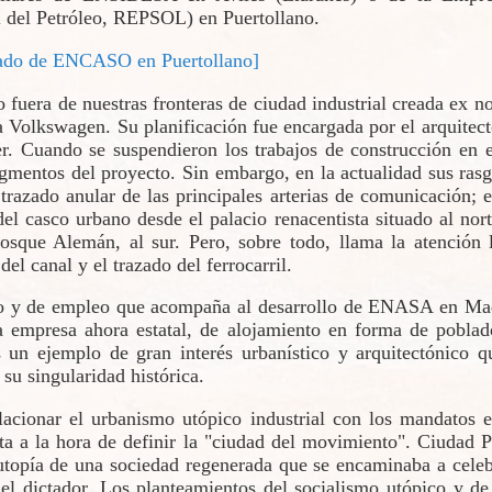
 del Petróleo, REPSOL) en Puertollano.
lado de ENCASO en Puertollano]
 fuera de nuestras fronteras de ciudad industrial creada ex n
Volkswagen. Su planificación fue encargada por el arquitecto
er. Cuando se suspendieron los trabajos de construcción en 
agmentos del proyecto. Sin embargo, en la actualidad sus ras
 trazado anular de las principales arterias de comunicación; e
del casco urbano desde el palacio renacentista situado al nor
sque Alemán, al sur. Pero, sobre todo, llama la atención l
del canal y el trazado del ferrocarril.
o y de empleo que acompaña al desarrollo de ENASA en Madr
na empresa ahora estatal, de alojamiento en forma de poblad
 un ejemplo de gran interés urbanístico y arquitectónico 
 su singularidad histórica.
acionar el urbanismo utópico industrial con los mandatos e
 a la hora de definir la "ciudad del movimiento". Ciudad Pe
 utopía de una sociedad regenerada que se encaminaba a cel
el dictador. Los planteamientos del socialismo utópico y de