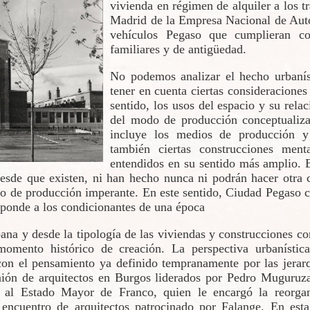
vivienda en régimen de alquiler a los tr
Madrid de la Empresa Nacional de Auto
vehículos Pegaso que cumplieran co
familiares y de antigüedad.
No podemos analizar el hecho urbanís
tener en cuenta ciertas consideraciones 
sentido, los usos del espacio y su rela
del modo de producción conceptuali
incluye los medios de producción y 
también ciertas construcciones menta
entendidos en su sentido más amplio. 
 desde que existen, ni han hecho nunca ni podrán hacer otra 
do de producción imperante. En este sentido, Ciudad Pegaso 
sponde a los condicionantes de una época
ana y desde la tipología de las viviendas y construcciones co
omento histórico de creación. La perspectiva urbanística
on el pensamiento ya definido tempranamente por las jerar
ión de arquitectos en Burgos liderados por Pedro Muguruza
o al Estado Mayor de Franco, quien le encargó la reorgani
e encuentro de arquitectos patrocinado por Falange. En esta