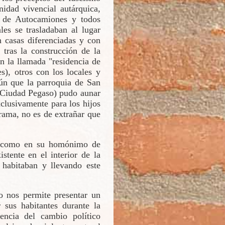
idad vivencial autárquica,
l de Autocamiones y todos
es se trasladaban al lugar
n casas diferenciadas y con
 tras la construcción de la
n la llamada "residencia de
s), otros con los locales y
n que la parroquia de San
l Ciudad Pegaso) pudo aunar
xclusivamente para los hijos
orama, no es de extrañar que
o como en su homónimo de
stente en el interior de la
 habitaban y llevando este
o nos permite presentar un
r sus habitantes durante la
encia del cambio político