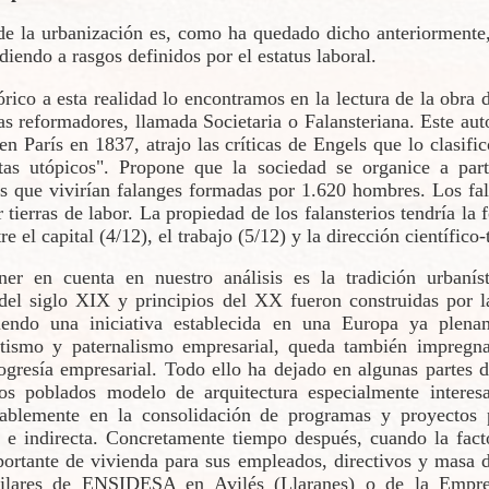
 de la urbanización es, como ha quedado dicho anteriormente,
diendo a rasgos definidos por el estatus laboral.
rico a esta realidad lo encontramos en la lectura de la obra 
as reformadores, llamada Societaria o Falansteriana. Este aut
n París en 1837, atrajo las críticas de Engels que lo clasif
stas utópicos". Propone que la sociedad se organice a part
as que vivirían falanges formadas por 1.620 hombres. Los fal
tierras de labor. La propiedad de los falansterios tendría l
re el capital (4/12), el trabajo (5/12) y la dirección científico
er en cuenta en nuestro análisis es la tradición urbaníst
 del siglo XIX y principios del XX fueron construidas por l
endo una iniciativa establecida en una Europa ya plename
matismo y paternalismo empresarial, queda también impregn
ogresía empresarial. Todo ello ha dejado en algunas partes
nos poblados modelo de arquitectura especialmente intere
tablemente en la consolidación de programas y proyectos 
a e indirecta. Concretamente tiempo después, cuando la f
ortante de vivienda para sus empleados, directivos y masa d
milares de ENSIDESA en Avilés (Llaranes) o de la Empre