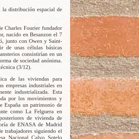
 la distribución espacial de
de Charles Fourier fundador
or, nacido en Besanzon el 7
icó, junto con Owen y Saint-
ir de unas células básicas
ansterios consistirían en un
a forma de sociedad anónima.
-técnica (3/12).
ica de las viviendas para
as empresas industriales en
nte industrializada. Esta
ada por los movimientos y
 de España un patrimonio de
sante como La Felguera en
posteriores de vivienda de
actoría de ENASA de Madrid
e trabajadores siguiendo el
sa Nacional Calvo Sotelo